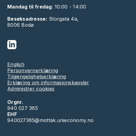
Klikk på denne lenken og sjekk opplysningene
dine i kontakt- og reservasjonsregisteret
Mandag til fredag
: 10:00 - 14:00
Besøksadresse:
Storgata 4a,
8006 Bodø
English
Personvernerklæring
Tilgjengelighetserklæring
Erklæring om informasjonskapsler
Administrer cookies
Orgnr.
940 027 365
EHF
940027365@mottak.unieconomy.no