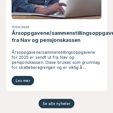
11/03/2026
Årsoppgavene/sammenstillingsoppgav
fra Nav og pensjonskassen
Årsoppgavene/sammenstillingsoppgavene
for 2025 er sendt ut fra Nav og
pensjonskassen. Disse brukes som grunnlag
for skatteberegningen og er viktig å
kontrollere. Når du mottar skattemeldingen
fra Skatteetaten i mars/april 2026, bør du
Les mer
sjekke at tallene samsvarer med oppgavene.
Se alle nyheter