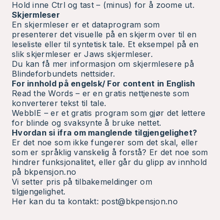
Hold inne Ctrl og tast – (minus) for å zoome ut.
Skjermleser
En skjermleser er et dataprogram som
presenterer det visuelle på en skjerm over til en
leseliste eller til syntetisk tale.
Et eksempel på en
slik skjermleser er Jaws skjermleser.
Du kan få mer informasjon om skjermlesere på
Blindeforbundets nettsider.
For innhold på engelsk/ For content in English
Read the Words – er en gratis nettjeneste som
konverterer tekst til tale.
WebbIE – er et gratis program som gjør det lettere
for blinde og svaksynte å bruke nettet.
Hvordan si ifra om manglende tilgjengelighet?
Er det noe som ikke fungerer som det skal, eller
som er språklig vanskelig å forstå? Er det noe som
hindrer funksjonalitet, eller går du glipp av innhold
på bkpensjon.no
Vi setter pris på tilbakemeldinger om
tilgjengelighet.
Her kan du ta kontakt:
post@bkpensjon.no