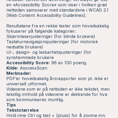
en «Accessibility Score» som viser i hvilken grad
nettsiden samsvarer med standardene i WCAG 2.1
(Web Content Accessibility Guidelines).
Resultatene fra en rekke tester som hovedsakelig
fokuserer på følgende kategorier:
Skjermleserjusteringer (for blinde brukere)
Tastaturnavigasjonsjusteringer (for motorisk
nedsatte brukere)
UI-, design- og lesbarhetsjusteringer (for
synshemmede brukere
Accessibility Score:
96 av 100 poeng.
Kilde:
AsscessScan
Merknader:
PDF’er hovedsakelig årsrapporter som pt. ikke er
universelt utformet.
Videoene som er på nettsiden er ikke tekstet, men
tekstlig innhold på videoene er dekkende for hva
som kommuniseres muntlig.
Tips
Tekststørrelse
Hold inne Ctrl og tast + (pluss) for å zoome inn.