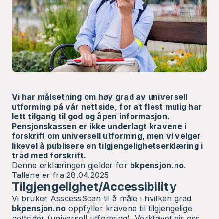
Vi har målsetning om høy grad av universell
utforming på vår nettside, for at flest mulig har
lett tilgang til god og åpen informasjon.
Pensjonskassen er ikke underlagt kravene i
forskrift om universell utforming, men vi velger
likevel å publisere en tilgjengelighetserklæring i
tråd med forskrift.
Denne erklæringen gjelder for
bkpensjon.no
.
Tallene er fra 28.04.2025
Tilgjengelighet/Accessibility
Vi bruker AsscessScan til å måle i hvilken grad
bkpensjon.no
oppfyller kravene til tilgjengelige
nettsider (universell utforming). Verktøyet gir oss