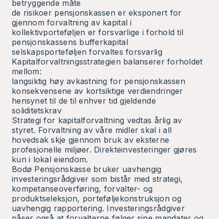
betryggende måte
de risikoer pensjonskassen er eksponert for
gjennom forvaltning av kapital i
kollektivporteføljen er forsvarlige i forhold til
pensjonskassens bufferkapital
selskapsporteføljen forvaltes forsvarlig
Kapitalforvaltningsstrategien balanserer forholdet
mellom:
langsiktig høy avkastning for pensjonskassen
konsekvensene av kortsiktige verdiendringer
hensynet til de til enhver tid gjeldende
soliditetskrav
Strategi for kapitalforvaltning vedtas årlig av
styret. Forvaltning av våre midler skal i all
hovedsak skje gjennom bruk av eksterne
profesjonelle miljøer. Direkteinvesteringer gjøres
kun i lokal eiendom.
Bodø Pensjonskasse bruker uavhengig
investeringsrådgiver som bistår med strategi,
kompetanseoverføring, forvalter- og
produktseleksjon, porteføljekonstruksjon og
uavhengig rapportering. Investeringsrådgiver
påser også at forvalterne følger sine mandater og