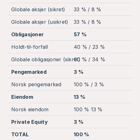
Globale aksjer (sikret)
33 % / 8 %
2
Globale aksjer (usikret)
33 % / 8 %
2
Obligasjoner
57 %
4
Holdt-til-forfall
40 % / 23 %
3
Globale obligasjoner (sikret)
60 % / 34 %
5
Pengemarked
3 %
0
Norsk pengemarked
100 % / 3 %
-
Eiendom
13 %
8
Norsk eiendom
100 % 13 %
-
Private Equity
3 %
0
TOTAL
100 %