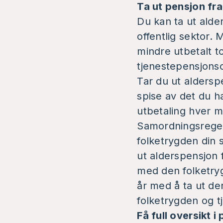
Ta ut pensjon fra
Du kan ta ut alder
offentlig sektor.
mindre utbetalt t
tjenestepensjons
Tar du ut aldersp
spise av det du h
utbetaling hver m
Samordningsregelv
folketrygden din
ut alderspensjon 
med den folketryg
år med å ta ut de
folketrygden og t
Få full oversikt 