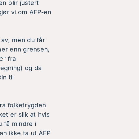
n blir justert
 gjør vi om AFP-en
n av, men du får
mer enn grensen,
er fra
regning) og da
n til
ra folketrygden
et er slik at hvis
u få mindre i
an ikke ta ut AFP