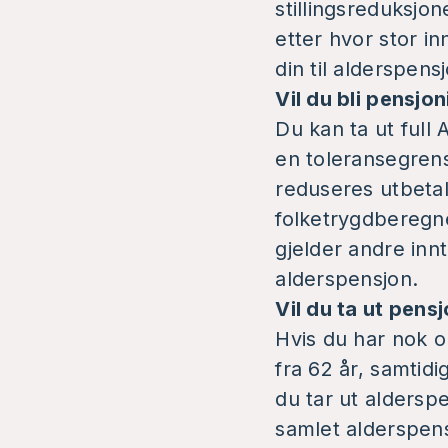
stillingsreduksjon
etter hvor stor in
din til alderspens
Vil du bli pensjon
Du kan ta ut full 
en toleransegren
reduseres utbetal
folketrygdberegn
gjelder andre innt
alderspensjon.
Vil du ta ut pens
Hvis du har nok o
fra 62 år, samtidig
du tar ut alderspe
samlet alderspens