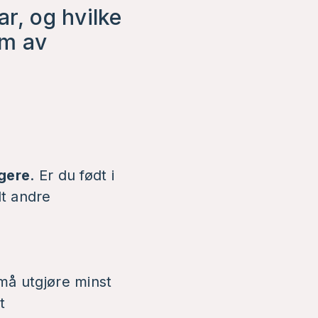
ar, og hvilke
em av
igere
. Er du født i
lt andre
 må utgjøre minst
t