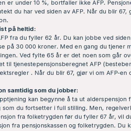
en er under 10 %, bortfaller ikke AFP. Pensjone
ntekt du har ved siden av AFP. Når du blir 67,
jon.
ist på heltid:
AFP fra du fyller 62 år. Du kan jobbe ved side
se på 30 000 kroner. Med en gang du tjener 
ingen. Ved fylte 65 år er det noen som går ov
et til tjenestepensjonsberegnet AFP (bestebe
ektsregler . Når du blir 67, gjør vi om AFP-en di
jon samtidig som du jobber:
pptjening kan begynne å ta ut alderspensjon f
 som du fortsetter i full stilling. Men, regelverk
nsjon fra folketrygden før du fyller 67 år, vil d
jon fra pensjonskassen og folketrygden. Du k