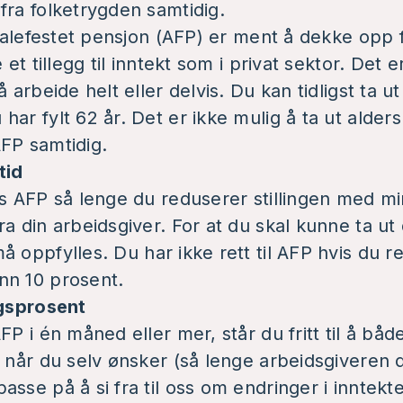
fra folketrygden samtidig.
avtalefestet pensjon (AFP) er ment å dekke opp
 et tillegg til inntekt som i privat sektor. Det e
å arbeide helt eller delvis. Du kan tidligst ta ut
ar fylt 62 år. Det er ikke mulig å ta ut alder
FP samtidig.
tid
is AFP så lenge du reduserer stillingen med mi
a din arbeidsgiver. For at du skal kunne ta ut
må oppfylles.
Du har ikke rett til AFP hvis du r
nn 10 prosent.
ngsprosent
FP i én måned eller mer, står du fritt til å bå
n når du selv ønsker (så lenge arbeidsgiveren d
sse på å si fra til oss om endringer i inntekte