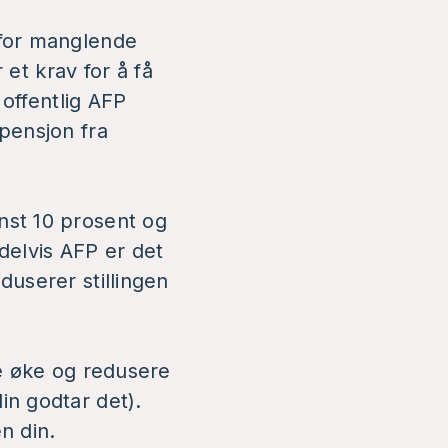
 for manglende
r et krav for å få
 offentlig AFP
spensjon fra
nst 10 prosent og
 delvis AFP er det
eduserer stillingen
de øke og redusere
in godtar det).
n din.