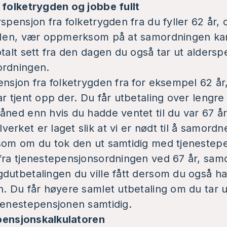
 folketrygden og jobbe fullt
spensjon fra folketrygden fra du fyller 62 år, o
 Men, vær oppmerksom på at samordningen kan f
otalt sett fra den dagen du også tar ut aldersp
ordningen.
ensjon fra folketrygden fra for eksempel 62 å
ar tjent opp der. Du får utbetaling over lengre
åned enn hvis du hadde ventet til du var 67 år
erket er laget slik at vi er nødt til å samord
 som om du tok den ut samtidig med tjenestep
fra tjenestepensjonsordningen ved 67 år, sam
dutbetalingen du ville fått dersom du også ha
n. Du får høyere samlet utbetaling om du tar u
jenestepensjonen samtidig.
i pensjonskalkulatoren