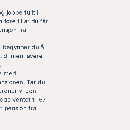
g jobbe fullt i
øre til at du får
ensjon fra
r, begynner du å
 tid, men lavere
.
ne med
ensjonen. Tar du
ordner vi den
dde ventet til 67
t pensjon fra