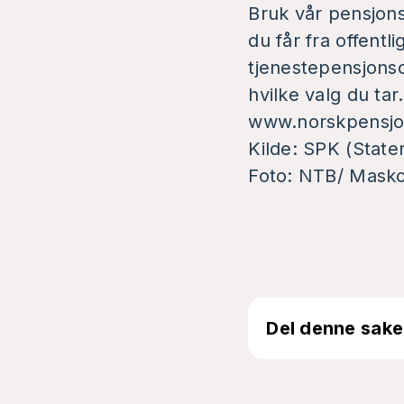
Bruk vår pensjon
du får fra offentl
tjenestepensjonso
hvilke valg du tar
www.norskpensjo
Kilde: SPK (State
Foto: NTB/ Mask
Del denne sake