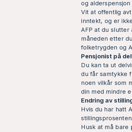
og alderspensjon 
Vit at offentlig 
inntekt, og er ikke
AFP at du slutter 
måneden etter du h
folketrygden og A
Pensjonist på del
Du kan ta ut delv
du får samtykke fr
noen
vilkår som 
din med mindre e
Endring av stilli
Hvis du har hatt A
stillingsprosente
Husk at må bare pa