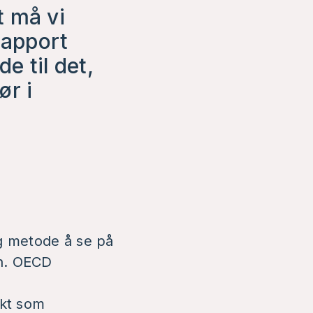
t må vi
rapport
e til det,
ør i
ig metode å se på
en. OECD
ekt som