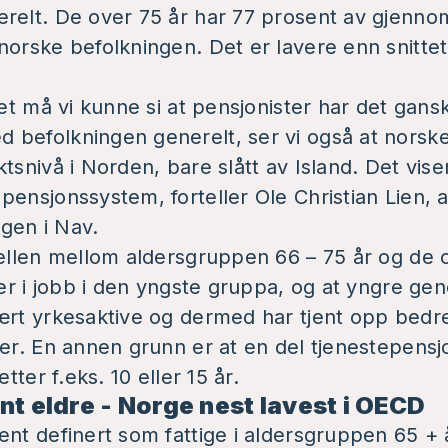
relt. De over 75 år har 77 prosent av gjennoms
norske befolkningen. Det er lavere enn snitte
det må vi kunne si at pensjonister har det gans
befolkningen generelt, ser vi også at norske
tsnivå i Norden, bare slått av Island. Det viser
pensjonssystem, forteller Ole Christian Lien, a
gen i Nav.
jellen mellom aldersgruppen 66 – 75 år og de 
 er i jobb i den yngste gruppa, og at yngre gene
ært yrkesaktive og dermed har tjent opp bedr
ner. En annen grunn er at en del tjenestepensjo
etter f.eks. 10 eller 15 år.
nt eldre - Norge nest lavest i OECD
ent definert som fattige i aldersgruppen 65 + 