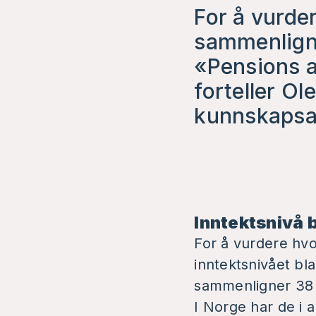
For å vurde
sammenlign
«Pensions at
forteller Ol
kunnskapsav
Inntektsnivå b
For å vurdere hvo
inntektsnivået b
sammenligner 38 
I Norge har de i 