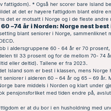
v fattigdom). * Også her scorer bare Island 
bildet at det er høyere fattigdom blant eldre e
s det er motsatt i Norge og i de fleste andre
60 –74 år i Norden: Norge nest best 
setting blant seniorer i Norge, sammenliknet
 OECD.
obb i aldersgruppene 60 - 64 år er 70 prosent
delen til 33 prosent og for de mellom 70- 74 å
tid eller deltid). Tallene er fra 2023.
et Island som er best i klassen, mens Norge 
nt seniorer i alderen 60 – 64 år og 65 – 69 år
Norge bare middels i Norden og klart under gj
ok pensjonsforliket med tiden endre på, avslut
ttigdom er at du bor i en husholdning med un