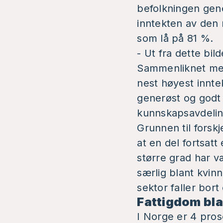
befolkningen gene
inntekten av den 
som lå på 81 %.
- Ut fra dette bil
Sammenliknet med 
nest høyest inntek
generøst og godt 
kunnskapsavdelin
Grunnen til forsk
at en del fortsatt
større grad har v
særlig blant kvin
sektor faller bort 
Fattigdom bla
I Norge er 4 pros