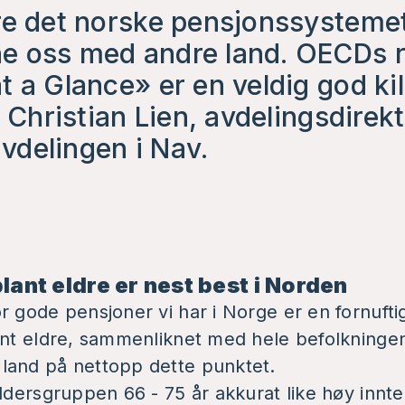
re det norske pensjonssysteme
e oss med andre land. OECDs 
 a Glance» er en veldig god kild
e Christian Lien, avdelingsdirekt
delingen i Nav.
lant eldre er nest best i Norden
r gode pensjoner vi har i Norge er en fornuft
lant eldre, sammenliknet med hele befolkning
land på nettopp dette punktet.
aldersgruppen 66 - 75 år akkurat like høy innt