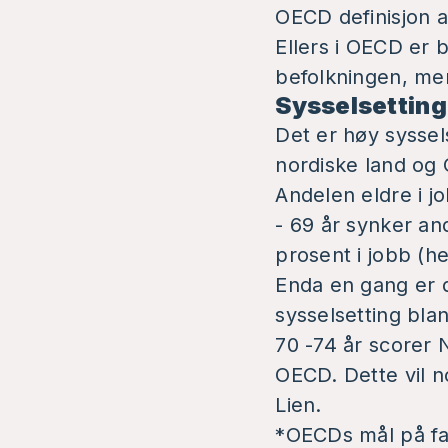
OECD definisjon a
Ellers i OECD er 
befolkningen, men
Sysselsetting 
Det er høy syssel
nordiske land og
Andelen eldre i j
- 69 år synker an
prosent i jobb (hel
Enda en gang er d
sysselsetting bla
70 -74 år scorer 
OECD. Dette vil n
Lien.
*OECDs mål på fa