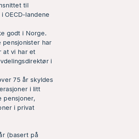
nittet til
t i OECD-landene
ke godt i Norge.
 pensjonister har
 at vi har et
vdelingsdirektør i
over 75 år skyldes
rasjoner i litt
e pensjoner,
ner i privat
år (basert på